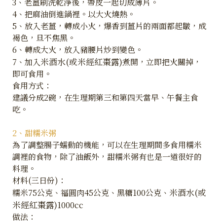
3、老薑刷洗乾淨後，帶皮一起切成薄片。
4、把麻油倒進鍋裡。以大火燒熱。
5、放入老薑，轉成小火，爆香到薑片的兩面都起皺，成
褐色，旦不焦黑。
6、轉成大火，放入豬腰片炒到變色。
米酒水(或米經紅棗露)
7、加入
煮開，立即把火關掉，
即可食用。
食用方式：
建議分成2碗，在生理期第三和第四天當早、午餐主食
吃。
2、甜糯米粥
為了調整腸子蠕動的機能，可以在生理期間多食用糯米
調裡的食物，除了油飯外，甜糯米粥有也是一道很好的
料理。
材料(三日份)：
米酒水(或
糯米75公克、福圓肉45公克、黑糖100公克、
米經紅棗露)
1000cc
做法：