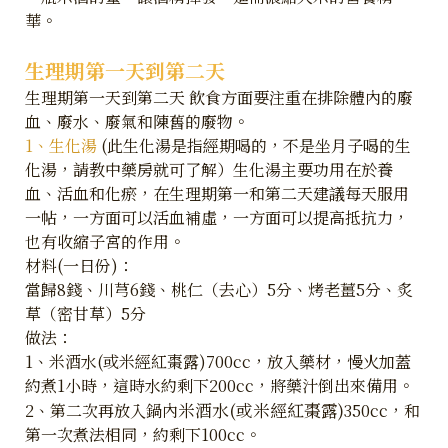
華。
生理期第一天到第二天
生理期第一天到第二天 飲食方面要注重在排除體內的廢
血、廢水、廢氣和陳舊的廢物。
1、生化湯
(此生化湯是指經期喝的，不是坐月子喝的生
化湯，請教中藥房就可了解）生化湯主要功用在於養
血、活血和化瘀，在生理期第一和第二天建議每天服用
一帖，一方面可以活血補虛，一方面可以提高抵抗力，
也有收縮子宮的作用。
材料(一日份)：
當歸8錢、川芎6錢、桃仁（去心）5分、烤老薑5分、炙
草（密甘草）5分
做法：
1、米酒水(或米經紅棗露)700cc，放入藥材，慢火加蓋
約煮1小時，這時水約剩下200cc，將藥汁倒出來備用。
米酒水(或米經紅棗露)
2、第二次再放入鍋內
350cc，和
第一次煮法相同，約剩下100cc。