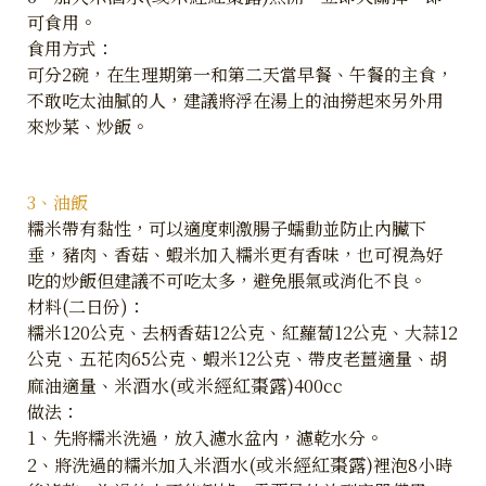
可食用。
食用方式：
可分2碗，在生理期第一和第二天當早餐、午餐的主食，
不敢吃太油膩的人，建議將浮在湯上的油撈起來另外用
來炒菜、炒飯。
3、油飯
糯米帶有黏性，可以適度刺激腸子蠕動並防止內臟下
垂，豬肉、香菇、蝦米加入糯米更有香味，也可視為好
吃的炒飯但建議不可吃太多，避免脹氣或消化不良。
材料(二日份)：
糯米120公克、去柄香菇12公克、紅蘿蔔12公克、大蒜12
公克、五花肉65公克、蝦米12公克、帶皮老薑適量、胡
米酒水(或米經紅棗露)
麻油適量、
400cc
做法：
1、先將糯米洗過，放入濾水盆內，濾乾水分。
米酒水(或米經紅棗露)
2、將洗過的糯米加入
裡泡8小時