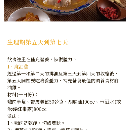
生理期第五天到第七天
飲食注重在補充營養，恢復體力。
1、麻油雞
經過第一和第二天的排泄及第三天到第四天的收縮後，
第五天開始要吃培養體力、補充營養最佳的調養食材麻
油雞。
材料(一日份)：
米酒水(或
雞肉半隻、帶皮老薑50公克、胡麻油100cc、
米經紅棗露)
800cc
做法：
1、雞肉洗乾淨，切成塊狀。
2、老薑洗刷乾淨，帶皮一起切成薄片。