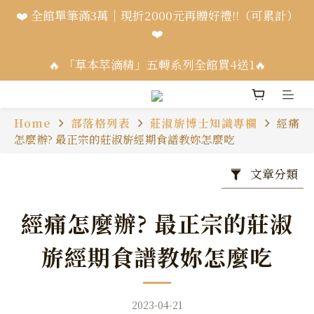
❤️ 全館單筆滿3萬｜現折2000元再贈好禮!!（可累計）
❤️
🔥 「草本萃滴精」五轉系列全館買4送1🔥
Home
部落格列表
莊淑旂博士知識專欄
經痛
怎麼辦? 最正宗的莊淑旂經期食譜教妳怎麼吃
文章分類
經痛怎麼辦? 最正宗的莊淑
旂經期食譜教妳怎麼吃
2023-04-21