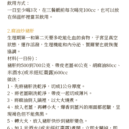
飲用方式：
一日至少喝3次，在三餐飯前每次喝完100cc，也可以放
在保溫杯裡當茶飲用。
2.麻油炒豬肝
生理期第一和第二天要多吃能化血的食物，子宮呈真空
狀態，運作活潑，生理機能和內分泌、賀爾蒙也就恢復
協調。
材料(一日份)：
豬肝約500到700公克、帶皮老薑40公克、胡麻油80cc、
米酒水(或米經紅棗露)
600cc
做法：
1、先將豬肝洗乾淨，切成1公分厚度。
2、將老薑刷洗乾淨，帶皮一起切成薄片。
3、將麻油倒入鍋裡，以大火燒煮。
4、放入老薑，再轉小火，爆香到薑片的兩面都起皺，呈
現褐色但不能焦黑。
5、轉大火，放入豬肝快炒到豬肝變色。
米酒水(或米經紅棗露)
6、加入
煮開，立即火關掉，即