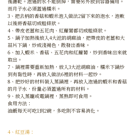
後濾乾。泡過的水不能倒掉，需要另外放到容器備用。
而月子水必須蓋過糯米。
3、把去柄的香菇和蝦米泡入做法2留下來的泡水，泡軟
以後將香菇切成粗條狀。
4、帶皮老薑和五花肉、紅蘿蔔都切成粗條狀。
5、鍋子加熱後放入4大池的胡麻油，把帶皮的老薑和大
蒜片下鍋，炒成淺褐色，散發出香味。
6、加入蝦米、香菇、五花肉和紅蘿蔔，炒到香味出來就
取出。
7、鍋裡需要重新加熱，放入3大池胡麻油，糯米下鍋炒
到有黏性時，再放入做法6裡的材料一起炒。
8、把炒好的材料裝入蒸鍋裡，再放入泡過的蝦米和香菇
的月子水，份量必須蓋過所有的材料。
9、放入蒸籠或電鍋裡，蒸熟即可食用。
食用方法：
油飯每天可吃1到2碗，多吃則不容易消化。
4、紅豆湯：