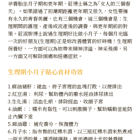
孕養胎坐月子期和更年期，莊博士稱之為｢女人的三個春
天」。如果錯過了初潮期距離更年期又很久，女性要擁
有永久的青春美麗，也有三個機會，這三個機會是：生
理期間的護理、產後或流產後的調養，與更年期前的對
策。莊淑旂博士說過生理期好比做小月子，每個月光臨
一次的好朋友(生理期)正是妳改善體質的好時機！生理期
保養好，一方面可以為妳帶來精神洋溢、神采飛揚，另
一方面又可解除頭痛和經痛症狀。
生理期小月子貼心食材功效
1.麻油豬肝：破血，將子宮裡的血塊打散，以便排出
2.紅豆湯： 利尿，幫助體內的廢水經由排尿排出
3.生化湯： 活血化瘀，排除經血，收縮子宮
4.油飯：：糯米有黏性，可以刺激腸子，幫助蠕動並能防
止內臟下垂
5.麻油雞： 補充養分，恢復體力
​6.月子水：指市售的紅標米酒，以三瓶紅標米酒來熬煮成
一瓶米酒的量，讓酒精揮發，進而濃縮大米的營養精