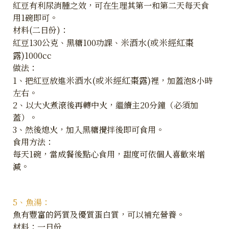
紅豆有利尿消腫之效，可在生理其第一和第二天每天食
用1碗即可。
材料(二日份)：
米酒水(或米經紅棗
紅豆130公克、黑糖100功課、
露)
1000cc
做法：
米酒水(或米經紅棗露)
1、把紅豆放進
裡，加蓋泡8小時
左右。
2、以大火煮滾後再轉中火，繼續主20分鐘（必須加
蓋）。
3、然後熄火，加入黑糖攪拌後即可食用。
食用方法：
每天1碗，當成餐後點心食用，甜度可依個人喜歡來增
減。
5、魚湯：
魚有豐富的鈣質及優質蛋白質，可以補充營養。
材料：一日份