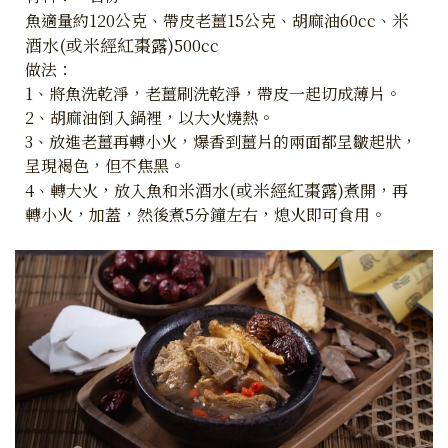
米
魚適量約120公克、帶皮老薑15公克、胡麻油60cc、
酒水(或米經紅棗露)
500cc
做法：
1、將魚洗乾淨，老薑刷洗乾淨，帶皮一起切成薄片。
2、胡麻油倒入鍋裡，以大火燒熱。
3、放進老薑再轉小火，爆香到薑片的兩面都呈皺起狀，
呈現褐色，但不焦黑。
米酒水(或米經紅棗露)
4、轉大火，放入魚和
煮開，再
轉小火，加蓋，然後煮5分鐘左右，熄火即可食用。