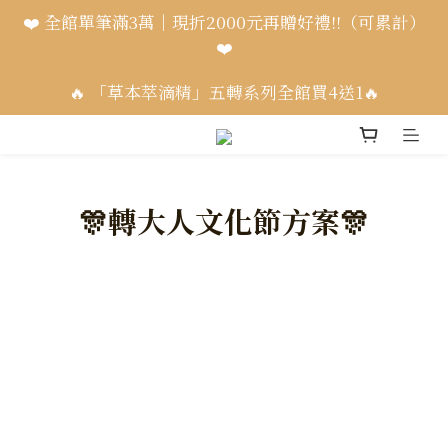
❤️ 全館單筆滿3萬｜現折2000元再贈好禮!!（可累計）
❤️
🔥 「草本萃滴精」五轉系列全館買4送1🔥
🎊轉大人文化節方案🎊