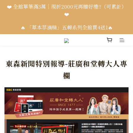
❤️ 全館單筆滿3萬｜現折2000元再贈好禮!!（可累計）
❤️
🔥 「草本萃滴精」五轉系列全館買4送1🔥
東森新聞特別報導-莊廣和堂轉大人專
欄